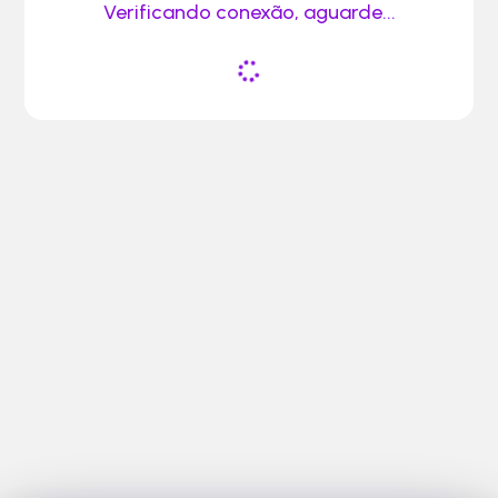
Verificando conexão, aguarde...